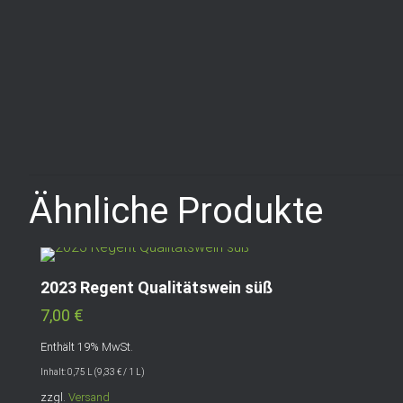
Ähnliche Produkte
2023 Regent Qualitätswein süß
7,00
€
Enthält 19% MwSt.
Inhalt: 0,75 L (
9,33
€
/ 1 L)
zzgl.
Versand