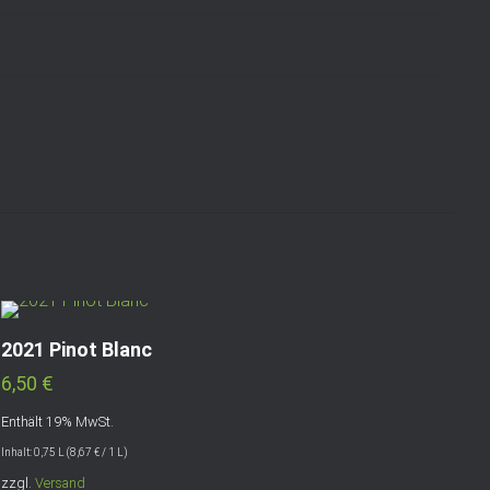
2021 Pinot Blanc
6,50
€
Enthält 19% MwSt.
Inhalt: 0,75 L (
8,67
€
/ 1 L)
zzgl.
Versand