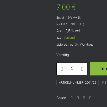
7,00
€
Enthält 19% MwSt.
Inhalt: 0,75 L (
9,33
€
/ 1 L)
Alk. 12,5 % vol
zzgl.
Versand
Lieferzeit: ca. 3-4 Werktage
Vorrätig
2021
In
Schwarzriesling
Blanc
Ka
ARTIKELNUMMER:
2001/22
de
Noir
Share
Menge