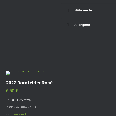
Nährwerte
Allergene
2022 Dornfelder Rosé
6,50
€
Enthält 19% MwSt.
Inhalt: 0,75 L (
8,67
€
/ 1 L)
zzgl.
Versand