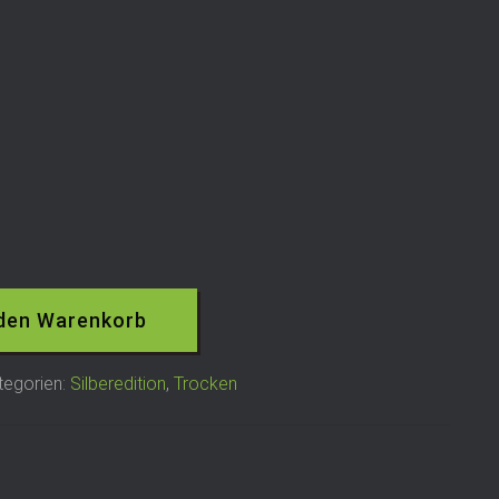
 den Warenkorb
tegorien:
Silberedition
,
Trocken