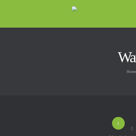
Wa
Hom
1