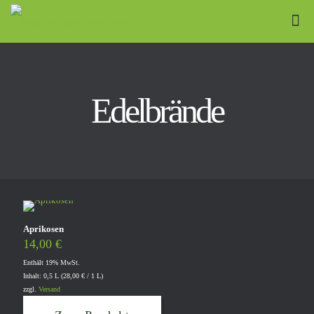
Edelbrände
Aprikosen
14,00
€
Enthält 19% MwSt.
Inhalt: 0,5 L (
28,00
€
/ 1 L)
zzgl.
Versand