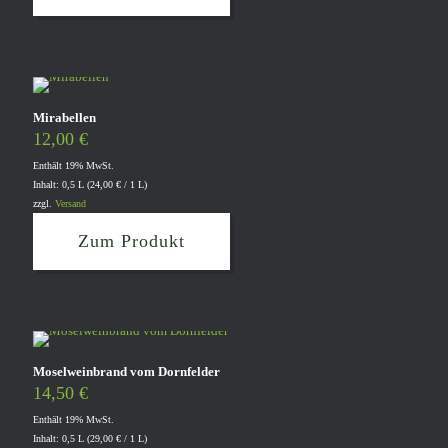
Mirabellen
12,00
€
Enthält 19% MwSt.
Inhalt: 0,5 L (
24,00
€
/ 1 L)
zzgl.
Versand
Zum Produkt
Moselweinbrand vom Dornfelder
14,50
€
Enthält 19% MwSt.
Inhalt: 0,5 L (
29,00
€
/ 1 L)