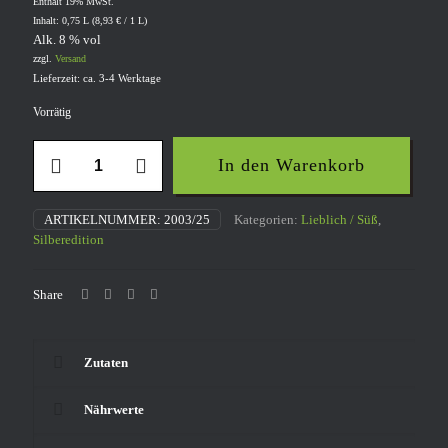
Enthält 19% MwSt.
Inhalt: 0,75 L (
8,93
€
/ 1 L)
Alk. 8 % vol
zzgl.
Versand
Lieferzeit: ca. 3-4 Werktage
Vorrätig
2024
In den Warenkorb
Rivaner
QW
süß
ARTIKELNUMMER:
2003/25
Kategorien:
Lieblich / Süß
,
Menge
Silberedition
Share
Zutaten
Nährwerte