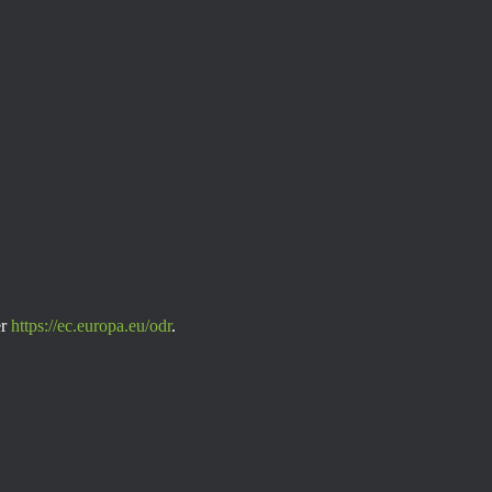
er
https://ec.europa.eu/odr
.