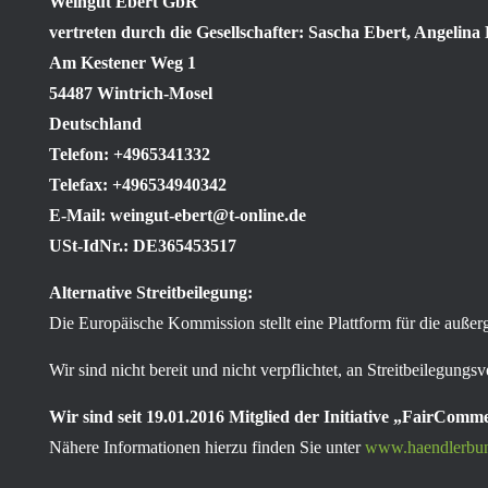
Weingut Ebert GbR
vertreten durch die Gesellschafter: Sascha Ebert
, Angelina
Am Kestener Weg 1
54487 Wintrich-Mosel
Deutschland
Telefon: +4965341332
Telefax: +496534940342
E-Mail:
weingut-ebert@t-online.de
USt-IdNr.: DE365453517
Alternative Streitbeilegung:
Die Europäische Kommission stellt eine Plattform für die außerg
Wir sind nicht bereit und nicht verpflichtet, an Streitbeilegung
Wir sind seit
19.01.2016
Mitglied der Initiative „FairComm
Nähere Informationen hierzu finden Sie unter
www.haendlerbun