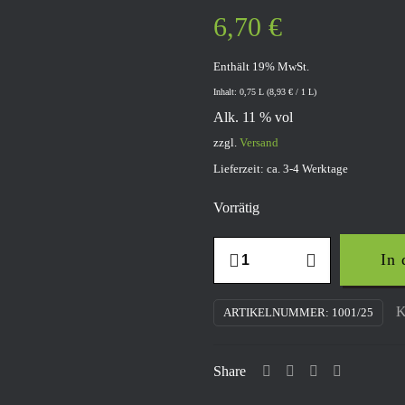
6,70
€
Enthält 19% MwSt.
Inhalt: 0,75 L (
8,93
€
/ 1 L)
Alk. 11 % vol
zzgl.
Versand
Lieferzeit: ca. 3-4 Werktage
Vorrätig
2024
In
Rotling
QW
K
ARTIKELNUMMER:
1001/25
feinherb
0.75l
Share
Menge