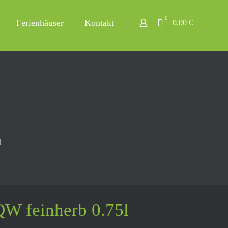
0
Ferienhäuser
Kontakt
0,00 €
l
QW feinherb 0.75l