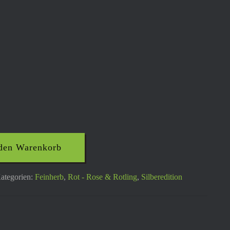
 den Warenkorb
ategorien:
Feinherb
,
Rot - Rose & Rotling
,
Silberedition