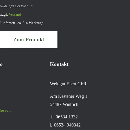
Inhalt: 0,75 L (
9,33
€
/ 1 L)
zzgl.
Versand
Lieferzeit: ca. 3-4 Werktage
Zum Produkt
o
Kontakt
Weingut Ebert GbR
Am Kestener Weg 1
54487 Wintrich
gessen
06534 1332
06534 940342