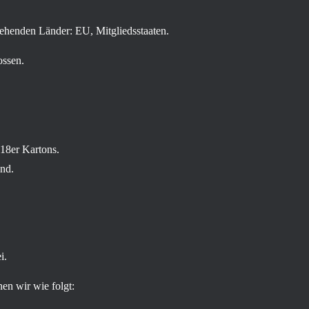
tehenden Länder: EU, Mitgliedsstaaten.
ossen.
 18er Kartons.
nd.
i.
en wir wie folgt: