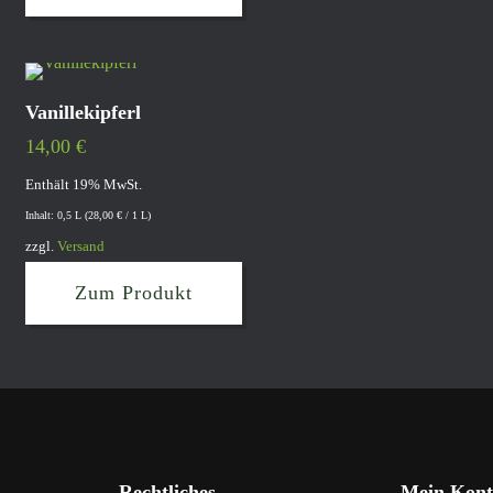
Vanillekipferl
14,00
€
Enthält 19% MwSt.
Inhalt: 0,5 L (
28,00
€
/ 1 L)
zzgl.
Versand
Zum Produkt
Rechtliches
Mein Kont