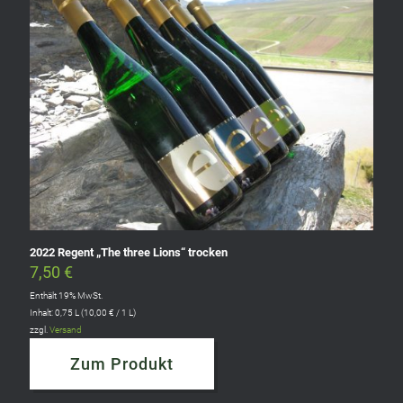
2022 Regent „The three Lions“ trocken
7,50
€
Enthält 19% MwSt.
Inhalt: 0,75 L (
10,00
€
/ 1 L)
zzgl.
Versand
Zum Produkt