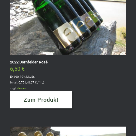
2022 Dornfelder Rosé
6,50
€
Enthält 19% MwSt.
Inhalt: 0,75 L (
8,67
€
/ 1 L)
zzgl.
Versand
Zum Produkt