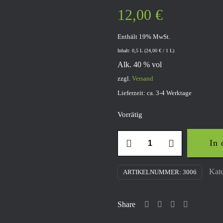
12,00
€
Enthält 19% MwSt.
Inhalt: 0,5 L (
24,00
€
/ 1 L)
Alk. 40 % vol
zzgl.
Versand
Lieferzeit: ca. 3-4 Werktage
Vorrätig
Kirschbrand
In
Menge
Kate
ARTIKELNUMMER:
3006
Share