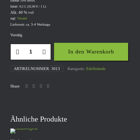
Enthält 19% MwSt.
Inhalt: 0,5 L (
32,00
€
/ 1 L)
Alk. 40 % vol
zzgl.
Versand
Lieferzeit: ca. 3-4 Werktage
Vorrätig
Erdbeergeist
In den Warenkorb
Menge
ARTIKELNUMMER:
3013
Kategorie:
Edelbrände
Share
Ähnliche Produkte