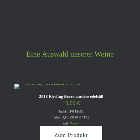
Eine Auswahl unserer Weine
2018 Riesling Beerenauslese edelsüß
18,00
€
Enthält 19% MwSt.
Inhalt: 0,5 L (
36,00
€
/ 1 L)
zzgl.
Versand
Zum Produkt