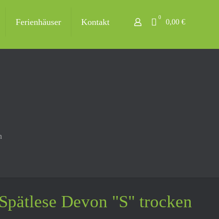
0
Ferienhäuser
Kontakt
0,00 €
n
Spätlese Devon "S" trocken