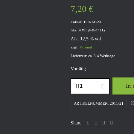
7,20
€
Enthält 19% MwSt.
Inhalt: 0,75 L (
9,60
€
/ 1 L)
Alk. 12,5 % vol
zzgl.
Versand
Lieferzeit: ca. 3-4 Werktage
Vorrätig
2020
In
Riesling
Spätlese
K
ARTIKELNUMMER:
2011/21
Devon
"S"
Share
trocken
Menge