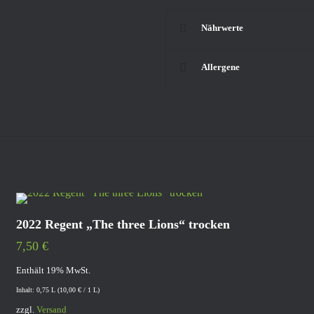
Nährwerte
Allergene
2022 Regent „The three Lions“ trocken
7,50
€
Enthält 19% MwSt.
Inhalt: 0,75 L (
10,00
€
/ 1 L)
zzgl.
Versand