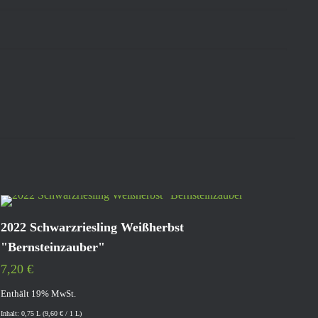
2022 Schwarzriesling Weißherbst
"Bernsteinzauber"
7,20
€
Enthält 19% MwSt.
Inhalt: 0,75 L (
9,60
€
/ 1 L)